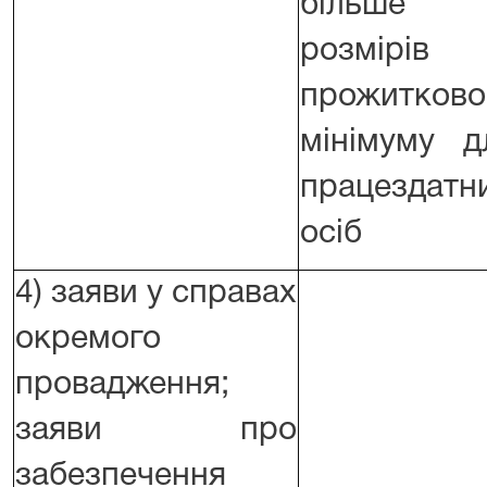
більше
розмірів
прожитково
мінімуму д
працездатн
осіб
4) заяви у справах
окремого
провадження;
заяви про
забезпечення