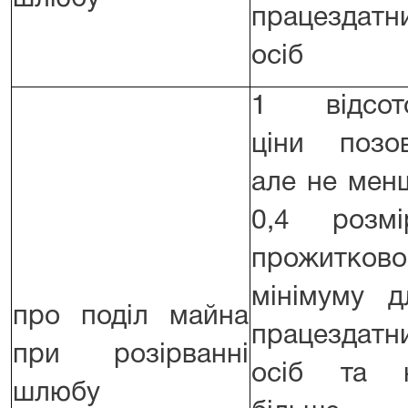
працездатн
осіб
1 відсот
ціни позов
але не мен
0,4 розмі
прожитково
мінімуму д
про поділ майна
працездатн
при розірванні
осіб та 
шлюбу