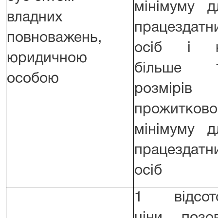
мінімуму д
владних
працездатн
повноважень,
осіб і 
юридичною
більше 
особою
розмірів
прожитково
мінімуму д
працездатн
осіб
1 відсот