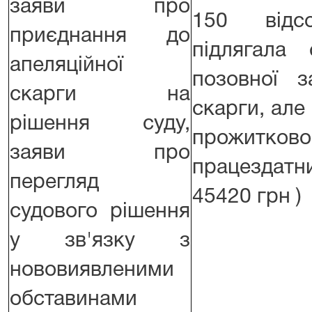
заяви про
150 відс
приєднання до
підлягала 
апеляційної
позовної з
скарги на
скарги, але
рішення суду,
прожитко
заяви про
працездатни
перегляд
45420 грн )
судового рішення
у зв'язку з
нововиявленими
обставинами