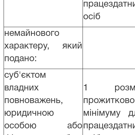
працездатн
осіб
немайнового
характеру, який
подано:
суб'єктом
владних
1 розм
повноважень,
прожитково
юридичною
мінімуму д
особою або
працездатн