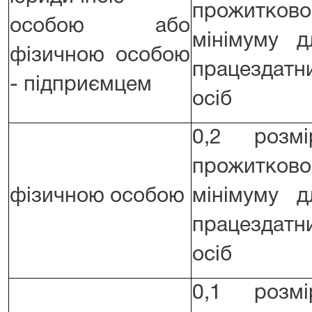
прожитково
особою або
мінімуму д
фізичною особою
працездатн
- підприємцем
осіб
0,2 розмі
прожитково
фізичною особою
мінімуму д
працездатн
осіб
0,1 розмі