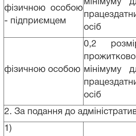
мінімуму д
фізичною особою
працездатн
- підприємцем
осіб
0,2 розмі
прожитково
фізичною особою
мінімуму д
працездатн
осіб
2. За подання до адміністрати
1)