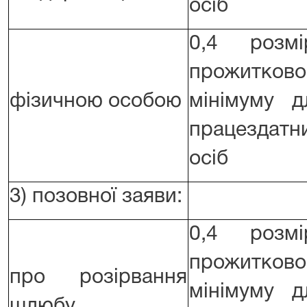
осіб
0,4 розмі
прожитково
фізичною особою
мінімуму д
працездатн
осіб
3) позовної заяви:
0,4 розмі
прожитково
про розірвання
мінімуму д
шлюбу