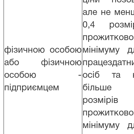
ціни позов
але не мен
0,4 розмі
прожитково
фізичною особою
мінімуму д
або фізичною
працездатн
особою -
осіб та 
підприємцем
більше
розмірів
прожитково
мінімуму д