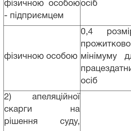
фізичною особою
осіб
- підприємцем
0,4 розмі
прожитково
фізичною особою
мінімуму д
працездатн
осіб
2) апеляційної
скарги на
рішення суду,