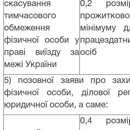
скасування
0,2 розмі
тимчасового
прожитково
обмеження
мінімуму д
фізичної особи у
працездатн
праві виїзду за
осіб
межі України
5) позовної заяви про захи
фізичної особи, ділової ре
юридичної особи, а саме:
0,4 розмі