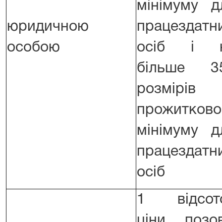
мінімуму д
юридичною
працездатн
особою
осіб і 
більше 3
розмірів
прожитково
мінімуму д
працездатн
осіб
1 відсот
ціни позов