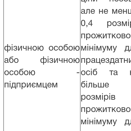
але не мен
0,4 розмі
прожитково
фізичною особою
мінімуму д
або фізичною
працездатн
особою -
осіб та 
підприємцем
більше
розмірів
прожитково
мінімуму д