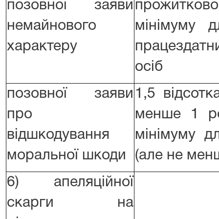
позовної заяви
прожитково
немайнового
мінімуму д
характеру
працездатн
осіб
позовної заяви
1,5 відсотк
про
менше 1 ро
відшкодування
мінімуму д
моральної шкоди
(але не мен
6) апеляційної
скарги на