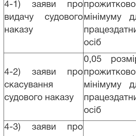
4-1) заяви про
прожитково
видачу судового
мінімуму д
наказу
працездатн
осіб
0,05 розмі
4-2) заяви про
прожитково
скасування
мінімуму д
судового наказу
працездатн
осіб
4-3) заяви про